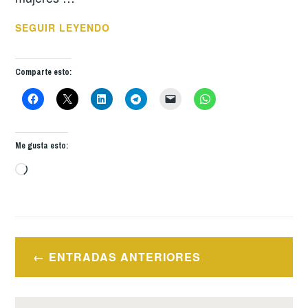
“CONVOCATORIA
SEGUIR LEYENDO
ABIERTA
PARA
Comparte esto:
PENSAR
Y
VISIBILIZAR
LAS
Me gusta esto:
LUCHAS
Cargando...
DE
LAS
MUJERES
DEL
Navegación
SIGLO
ENTRADAS ANTERIORES
XX:
de
HISTORIA,
entradas
LITERATURA,