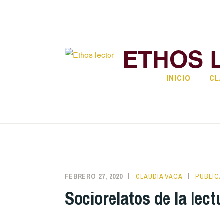
Saltar
al
contenido
ETHOS 
INICIO
CL
FEBRERO 27, 2020
CLAUDIA VACA
PUBLIC
Sociorelatos de la lect