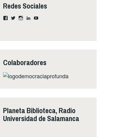
Redes Sociales
Ver
Ver
Instagram
LinkedIn
YouTube
perfil
perfil
de
de
Clacecil
ClacecilVaca
en
en
Facebook
Twitter
Colaboradores
Planeta Biblioteca, Radio
Universidad de Salamanca