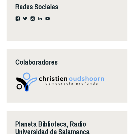
Redes Sociales
Ver
Ver
Instagram
LinkedIn
YouTube
perfil
perfil
de
de
Clacecil
ClacecilVaca
en
en
Facebook
Twitter
Colaboradores
Planeta Biblioteca, Radio
Universidad de Salamanca