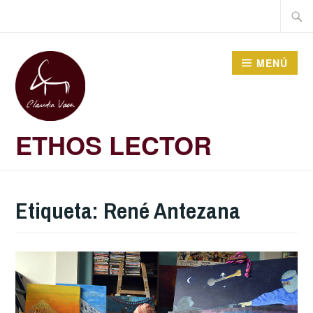
Saltar
Buscar
al
contenido
MENÚ
ETHOS LECTOR
Etiqueta:
René Antezana