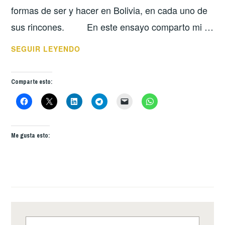
formas de ser y hacer en Bolivia, en cada uno de
sus rincones. En este ensayo comparto mi …
EL
SEGUIR LEYENDO
RITUAL
DEL
Comparte esto:
RITMO
Y
LA
MEMORIA
Me gusta esto:
EN
LA
POÉTICA
DE
RENÉ
ANTEZANA
JUÁREZ
Buscar: