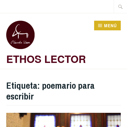
Saltar
Buscar
al
contenido
MENÚ
ETHOS LECTOR
Etiqueta:
poemario para
escribir