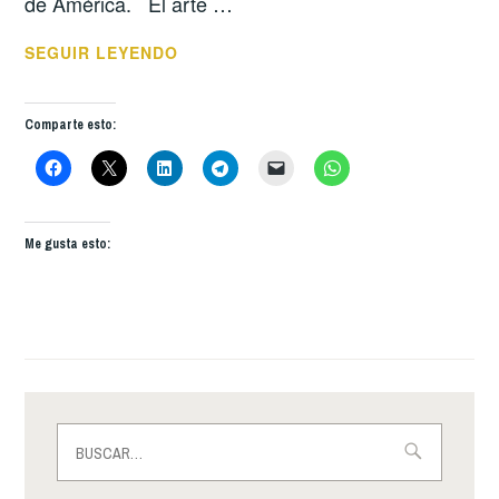
de América. El arte …
DIÁLOGO
SEGUIR LEYENDO
DE
EXPRESIONES
Comparte esto:
CULTURALES:
I
ENCUENTRO
MEMORIA
Me gusta esto:
ORAL
Y
VOCES
DE
AMÉRICA
Buscar: